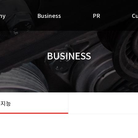
ny
Business
PR
C
BUSINESS
공지능